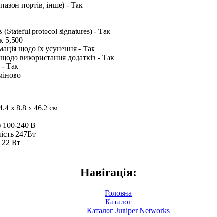
пазон портів, інше) - Так
Stateful protocol signatures) - Так
к 5,500+
мація щодо їх усунення - Так
щодо використання додатків - Так
 - Так
міново
.4 x 8.8 x 46.2 см
 100-240 В
ість 247Вт
122 Вт
Навігація:
Головна
Каталог
Каталог Juniper Networks