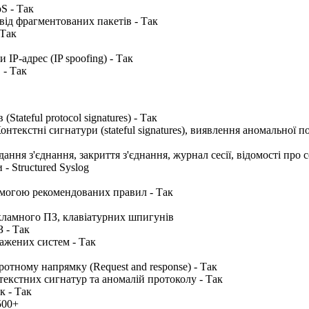
S - Так
від фрагментованих пакетів - Так
 Так
 IP-адрес (IP spoofing) - Так
 - Так
Stateful protocol signatures) - Так
нтекстні сигнатури (stateful signatures), виявлення аномальної п
ання з'єднання, закриття з'єднання, журнал сесії, відомості про 
- Structured Syslog
могою рекомендованих правил - Так
кламного ПЗ, клавіатурних шпигунів
 - Так
ражених систем - Так
ротному напрямку (Request and response) - Так
текстних сигнатур та аномалій протоколу - Так
к - Так
500+