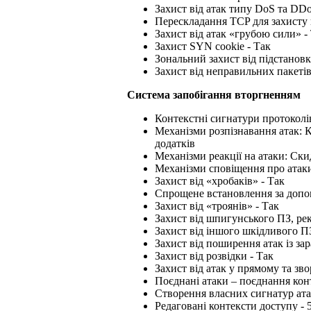
Захист від атак типу DoS та DDo
Перескладання TCP для захисту 
Захист від атак «грубою сили» -
Захист SYN cookie - Так
Зональний захист від підстановки
Захист від неправильних пакетів
Система запобігання вторгненням
Контекстні сигнатури протоколів (
Механізми розпізнавання атак: Ко
додатків
Механізми реакції на атаки: Скид
Механізми сповіщення про атаки 
Захист від «хробаків» - Так
Спрощене встановлення за допо
Захист від «троянів» - Так
Захист від шпигунського ПЗ, ре
Захист від іншого шкідливого ПЗ
Захист від поширення атак із за
Захист від розвідки - Так
Захист від атак у прямому та зво
Поєднані атаки – поєднання кон
Створення власних сигнатур ата
Редаговані контексти доступу - 