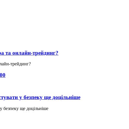
ра та онлайн-трейдинг?
нлайн-трейдинг?
00
тувати у безпеку ще доцільніше
 у безпеку ще доцільніше