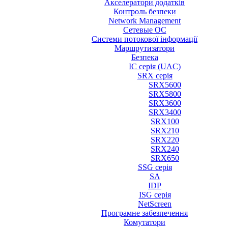
Акселератори додатків
Контроль безпеки
Network Management
Сетевые ОС
Системи потокової інформації
Маршрутизатори
Безпека
IC серія (UAC)
SRX серія
SRX5600
SRX5800
SRX3600
SRX3400
SRX100
SRX210
SRX220
SRX240
SRX650
SSG серія
SA
IDP
ISG серія
NetScreen
Програмне забезпечення
Комутатори