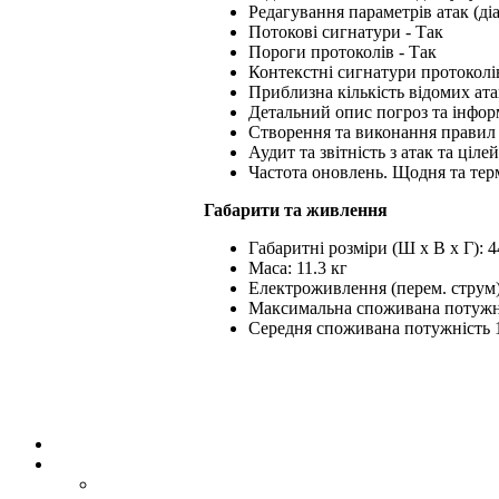
Редагування параметрів атак (діа
Потокові сигнатури - Так
Пороги протоколів - Так
Контекстні сигнатури протоколів (
Приблизна кількість відомих ата
Детальний опис погроз та інфор
Створення та виконання правил 
Аудит та звітність з атак та цілей
Частота оновлень. Щодня та тер
Габарити та живлення
Габаритні розміри (Ш x В x Г): 44
Маса: 11.3 кг
Електроживлення (перем. струм)
Максимальна споживана потужн
Середня споживана потужність 