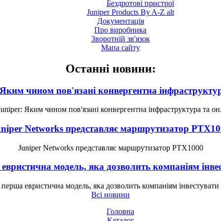
Бездротові пристрої
Juniper Products By A-Z alt
Документація
Про виробника
Зворотній зв'язок
Мапа сайту
Останні новини:
 Яким чином пов'язані конвергентна інфраструкту
uniper: Яким чином пов'язані конвергентна інфраструктура та о
uniper Networks представляє маршрутизатор PTX10
Juniper Networks представляє маршрутизатор PTX1000
 евристична модель, яка дозволить компаніям інвес
 перша евристична модель, яка дозволить компаніям інвестувати
Всі новини
Головна
Каталог