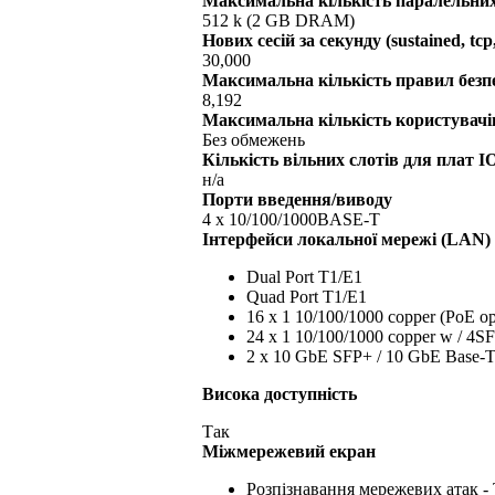
Максимальна кількість паралельних
512 k (2 GB DRAM)
Нових сесій за секунду (sustained, tcp
30,000
Максимальна кількість правил безп
8,192
Максимальна кількість користувачі
Без обмежень
Кількість вільних слотів для плат I
н/а
Порти введення/виводу
4 x 10/100/1000BASE-T
Інтерфейси локальної мережі (LAN)
Dual Port T1/E1
Quad Port T1/E1
16 x 1 10/100/1000 copper (PoE op
24 x 1 10/100/1000 copper w / 4SF
2 x 10 GbE SFP+ / 10 GbE Base-
Висока доступність
Так
Міжмережевий екран
Розпізнавання мережевих атак -