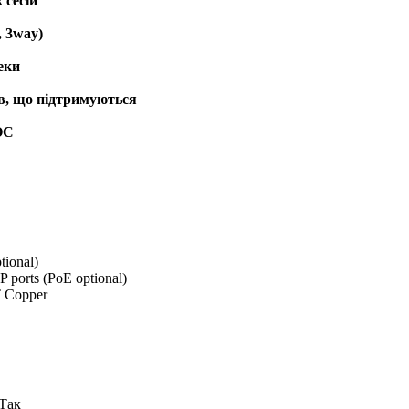
 сесій
, 3way)
еки
в, що підтримуються
OC
tional)
P ports (PoE optional)
T Copper
 Так