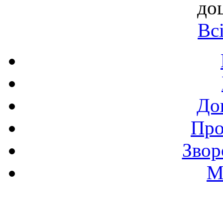
до
Вс
До
Про
Звор
М