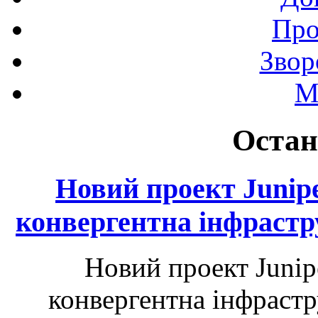
Про
Звор
М
Остан
Новий проект Junip
конвергентна інфрастр
Новий проект Junip
конвергентна інфрастр