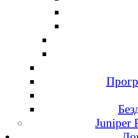
Прогр
Без
Juniper 
До