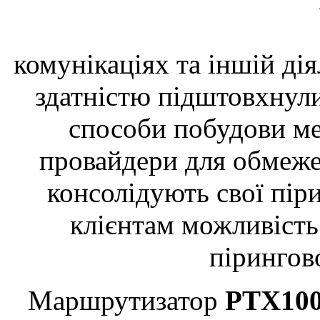
комунікаціях та іншій ді
здатністю підштовхнул
способи побудови мер
провайдери для обмеж
консолідують свої піри
клієнтам можливість
пірингово
Маршрутизатор
PTX10