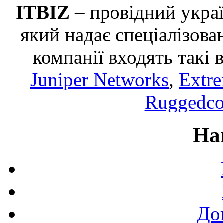
ITBIZ
– провідний украї
який надає спеціалізован
компанії входять такі 
Juniper Networks
,
Extr
Ruggedc
На
До