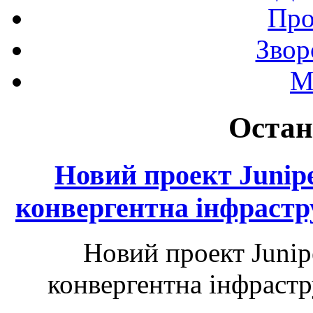
Про
Звор
М
Остан
Новий проект Junip
конвергентна інфрастр
Новий проект Junip
конвергентна інфрастр