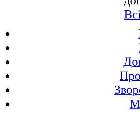
до
Вс
До
Про
Звор
М