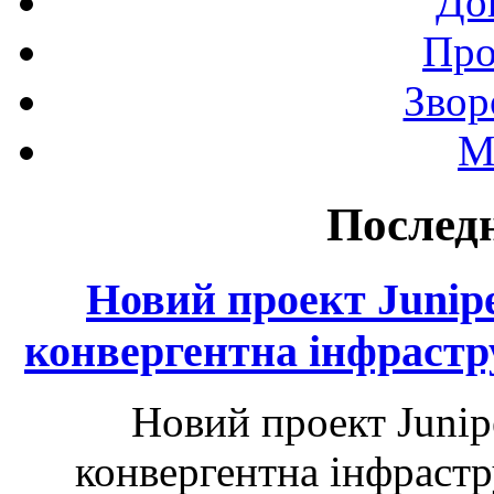
До
Про
Звор
М
Последн
Новий проект Junip
конвергентна інфрастр
Новий проект Junip
конвергентна інфрастр