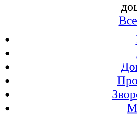
до
Все
До
Про
Звор
М