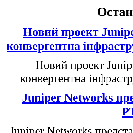
Остан
Новий проект Junip
конвергентна інфрастр
Новий проект Junip
конвергентна інфрастр
Juniper Networks п
P
Juniper Networks предс