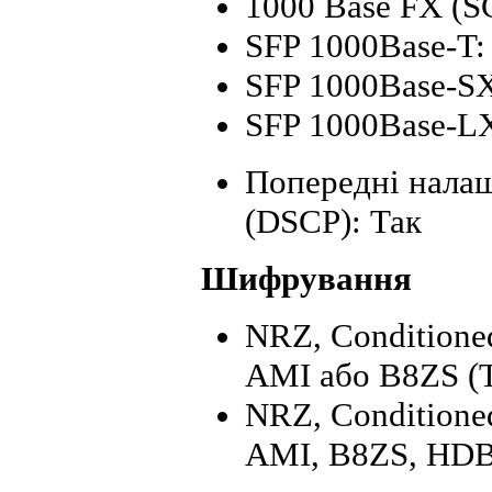
1000 Base FX (SC
SFP 1000Base-T:
SFP 1000Base-SX
SFP 1000Base-LX
Попередні налаш
(DSCP): Так
Шифрування
NRZ, Conditioned
AMI або B8ZS (T
NRZ, Conditioned
AMI, B8ZS, HDB3,