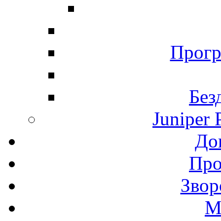
Прогр
Без
Juniper 
До
Про
Звор
М