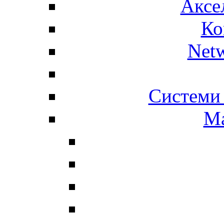
Аксе
Ко
Net
Системи 
Ма