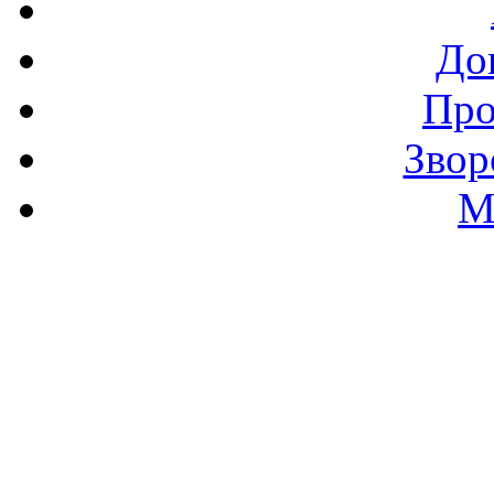
До
Про
Звор
М