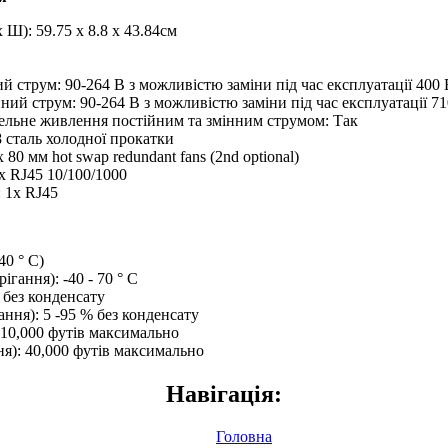
 Ш): 59.75 x 8.8 x 43.84см
 струм: 90-264 В з можливістю заміни під час експлуатації 400 
ий струм: 90-264 В з можливістю заміни під час експлуатації 71
ельне живлення постійним та змінним струмом: Так
8 сталь холодної прокатки
 80 мм hot swap redundant fans (2nd optional)
x RJ45 10/100/1000
 1x RJ45
40 ° C)
ігання): -40 - 70 ° C
 без конденсату
ання): 5 -95 % без конденсату
 10,000 футів максимально
ня): 40,000 футів максимально
Навігація:
Головна