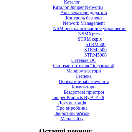
Каталог
Каталог Juniper Networks
Акселератори додатків
Контроль безпеки
Network Management
NSM централизованное управление
NSMXpress
STRM серія
STRM500
STRM2500
STRM5000
Сетевые ОС
Системи потокової інформації
Маршрутизатори
Безпека
Програмне забезпечення
Комутатори
Бездротові пристрої
Juniper Products By A-Z alt
Документація
Про виробника
Зворотній зв'язок
Мапа сайту
Останні новини: