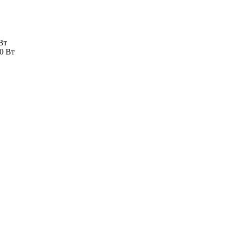
Вт
0 Вт