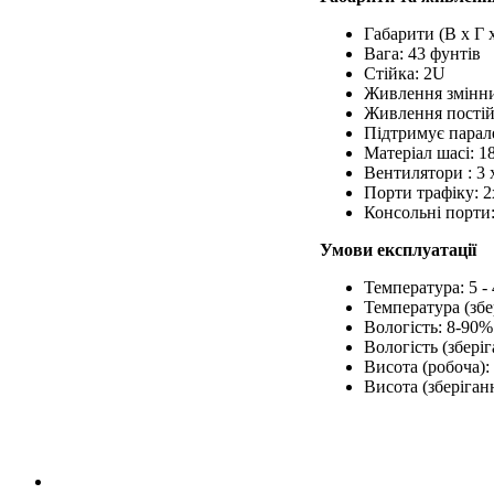
Габарити (В x Г x
Вага: 43 фунтів
Стійка: 2U
Живлення змінний
Живлення постійн
Підтримує парал
Матеріал шасі: 1
Вентилятори : 3 x
Порти трафіку: 2
Консольні порти:
Умови експлуатації
Температура: 5 - 
Температура (збер
Вологість: 8-90%
Вологість (зберіг
Висота (робоча):
Висота (зберіган