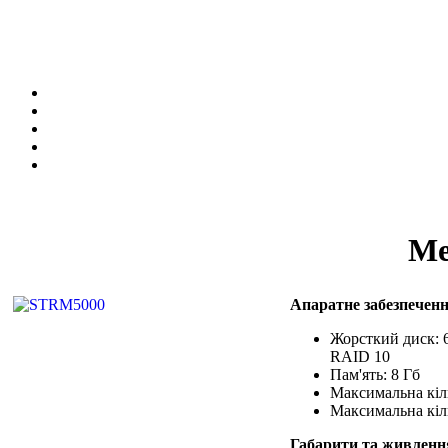
Ме
Апаратне забезпечен
Жорсткий диск: 
RAID 10
Пам'ять: 8 Гб
Максимальна кіль
Максимальна кіль
Габарити та живленн