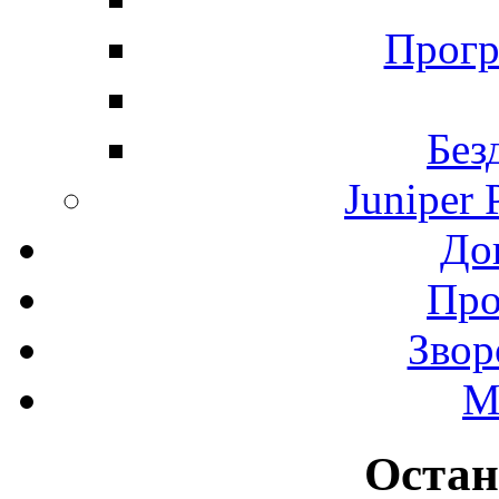
Прогр
Без
Juniper 
До
Про
Звор
М
Остан