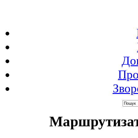
До
Про
Звор
Маршрутизато