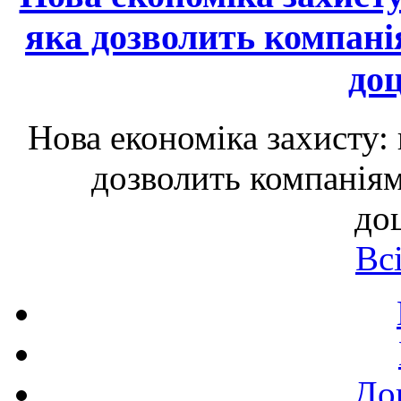
яка дозволить компані
до
Нова економіка захисту:
дозволить компаніям
до
Вс
До