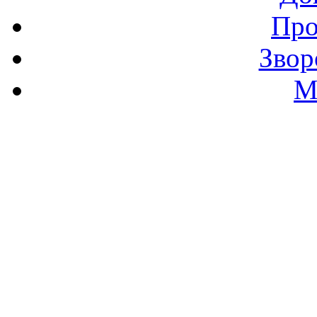
Про
Звор
М