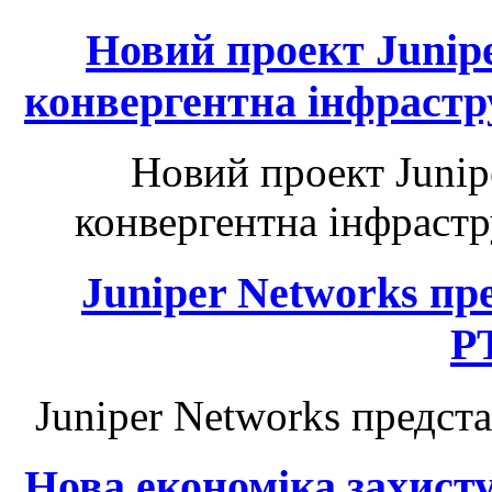
Новий проект Junip
конвергентна інфрастр
Новий проект Junip
конвергентна інфрастр
Juniper Networks п
P
Juniper Networks предс
Нова економіка захист