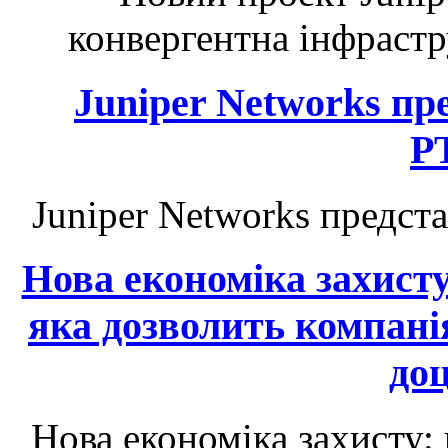
конвергентна інфрастр
Juniper Networks п
P
Juniper Networks предс
Нова економіка захист
яка дозволить компані
до
Нова економіка захисту: