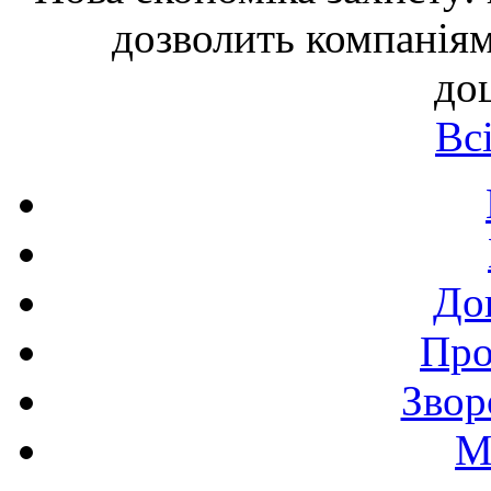
дозволить компаніям
до
Вс
До
Про
Звор
М