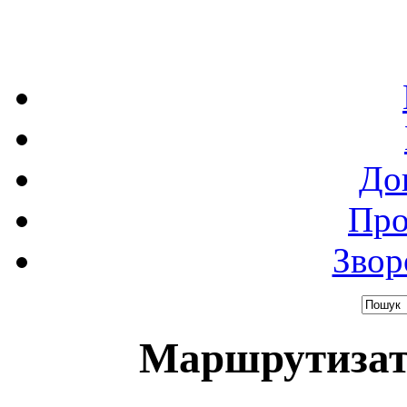
До
Про
Звор
Маршрутизато