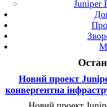
Juniper 
До
Про
Звор
М
Остан
Новий проект Junip
конвергентна інфрастр
Новий проект Junip