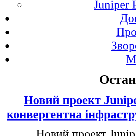
Juniper 
До
Про
Звор
М
Остан
Новий проект Junip
конвергентна інфрастр
Новий проект Junip