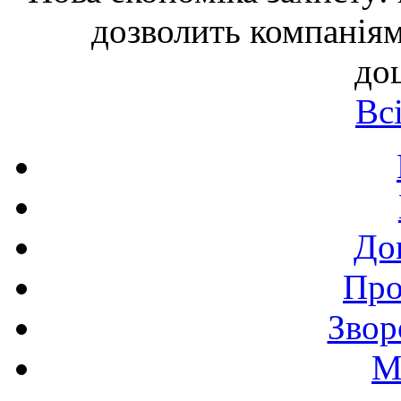
дозволить компаніям
до
Вс
До
Про
Звор
М