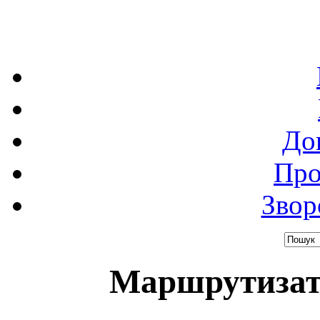
До
Про
Звор
Маршрутизато